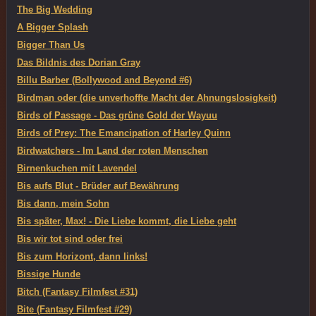
The Big Wedding
A Bigger Splash
Bigger Than Us
Das Bildnis des Dorian Gray
Billu Barber (Bollywood and Beyond #6)
Birdman oder (die unverhoffte Macht der Ahnungslosigkeit)
Birds of Passage - Das grüne Gold der Wayuu
Birds of Prey: The Emancipation of Harley Quinn
Birdwatchers - Im Land der roten Menschen
Birnenkuchen mit Lavendel
Bis aufs Blut - Brüder auf Bewährung
Bis dann, mein Sohn
Bis später, Max! - Die Liebe kommt, die Liebe geht
Bis wir tot sind oder frei
Bis zum Horizont, dann links!
Bissige Hunde
Bitch (Fantasy Filmfest #31)
Bite (Fantasy Filmfest #29)