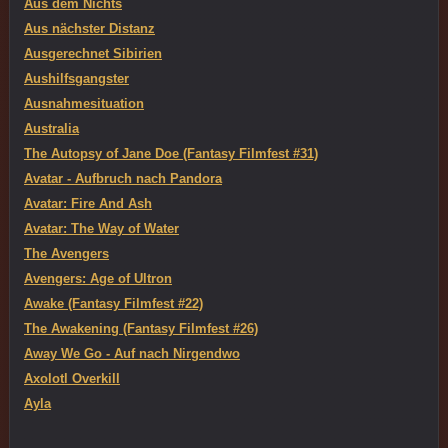
Aus dem Nichts
Aus nächster Distanz
Ausgerechnet Sibirien
Aushilfsgangster
Ausnahmesituation
Australia
The Autopsy of Jane Doe (Fantasy Filmfest #31)
Avatar - Aufbruch nach Pandora
Avatar: Fire And Ash
Avatar: The Way of Water
The Avengers
Avengers: Age of Ultron
Awake (Fantasy Filmfest #22)
The Awakening (Fantasy Filmfest #26)
Away We Go - Auf nach Nirgendwo
Axolotl Overkill
Ayla