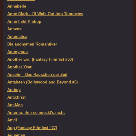
Annabelle
Anne Clark - I'll Walk Out Into Tomorrow
Anne liebt Philipp
Annette
Anomalisa
Die anonymen Romantiker
Anonymus
Another Evil (Fantasy Filmfest #30)
Another Year
Anselm - Das Rauschen der Zeit
Antaheen (Bollywood and Beyond #6)
Antboy
Antichrist
Ant-Man
Antonio, ihm schmeckt's nicht
Anvil
App (Fantasy Filmfest #27)
Aquaman