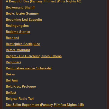
A Beautiful Day (Fantasy Filmfest White Nights #3)
Beckenrand Sheriff
Becks letzter Sommer
Becoming Led Zeppelin
Bedingungslos
Bedtime Stories
Beerland
Beetlejuice Beetlejuice
Before Midnight
Begabt - Die Gleichung eines Lebens
Beginners
Beim Leben meiner Schwester
Bekas
Bel Ami
Bela Kiss: Prologue
Belfast
Belgrad Radio Taxi
Das Belko Experiment (Fantasy Filmfest Nights #15)