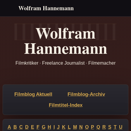
Wolfram Hannemann
Wolfram
Hannemann
Filmkritiker · Freelance Journalist · Filmemacher
Filmblog Aktuell
Filmblog-Archiv
Filmtitel-Index
A
B
C
D
E
F
G
H
I
J
K
L
M
N
O
P
Q
R
S
T
U