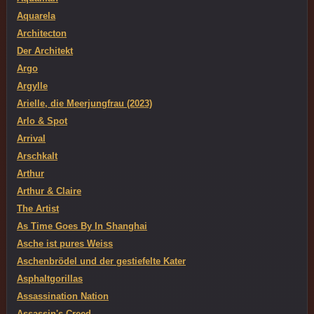
Aquarela
Architecton
Der Architekt
Argo
Argylle
Arielle, die Meerjungfrau (2023)
Arlo & Spot
Arrival
Arschkalt
Arthur
Arthur & Claire
The Artist
As Time Goes By In Shanghai
Asche ist pures Weiss
Aschenbrödel und der gestiefelte Kater
Asphaltgorillas
Assassination Nation
Assassin's Creed