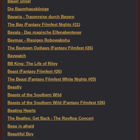
Bauer unser
Die Baumhauskönige
Bavaria - Traumreise durch Bayern
The Bay (Fantasy Filmfest Nights #11)
Bayala - Das magische Elfenabenteuer
Baymax - Riesiges Robowabohu
The Baytown Outlaws (Fantasy Filmfest #26)
Baywatch
BB King: The Life of Riley
Beast (Fantasy Filmfest #26)
The Beast (Fantasy Filmfest White Nights #05)
Beastly
Beasts of the Southern Wild
Beasts of the Southern Wild (Fantasy Filmfest #26)
Beating Hearts
The Beatles: Get Back - The Rooftop Concert
Beau is afraid
Beautiful Boy