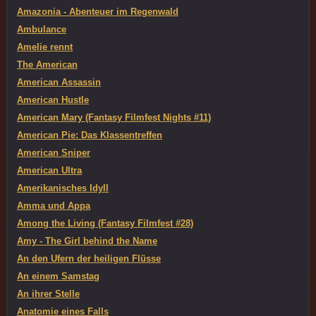
Amazonia - Abenteuer im Regenwald
Ambulance
Amelie rennt
The American
American Assassin
American Hustle
American Mary (Fantasy Filmfest Nights #11)
American Pie: Das Klassentreffen
American Sniper
American Ultra
Amerikanisches Idyll
Amma und Appa
Among the Living (Fantasy Filmfest #28)
Amy - The Girl behind the Name
An den Ufern der heiligen Flüsse
An einem Samstag
An ihrer Stelle
Anatomie eines Falls