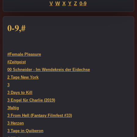
V
W
X
Y
Z
0-9
0-9,#
#Female Pleasure
#Zeitgeist
00 Schneider - Im Wendekreis der Eidechse
2 Tage New York
3
3 Days to Kill
3 Engel für Charlie (2019)
3faltig
3 From Hell (Fantasy Filmfest #33)
3 Herzen
3 Tage in Quiberon